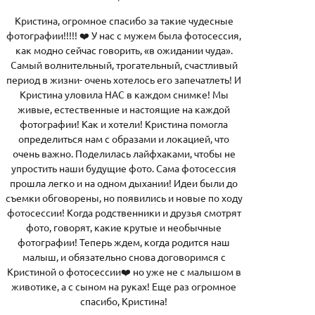
Кристина, огромное спасибо за такие чудесные
фотографии!!!!! ❤️ У нас с мужем была фотосессия,
как модно сейчас говорить, «в ожидании чуда».
Самый волнительный, трогательный, счастливый
период в жизни- очень хотелось его запечатлеть! И
Кристина уловила НАС в каждом снимке! Мы
живые, естественные и настоящие на каждой
фотографии! Как и хотели! Кристина помогла
определиться нам с образами и локацией, что
очень важно. Поделилась лайфхаками, чтобы не
упростить наши будущие фото. Сама фотосессия
прошла легко и на одном дыхании! Идеи были до
съемки обговорены, но появились и новые по ходу
фотосессии! Когда родственники и друзья смотрят
фото, говорят, какие крутые и необычные
фотографии! Теперь ждем, когда родится наш
малыш, и обязательно снова договоримся с
Кристиной о фотосессии❤️ но уже не с малышом в
животике, а с сыном на руках! Еще раз огромное
спасибо, Кристина!