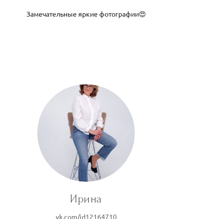
Замечательные яркие фотографии😍
Ирина
vk.com/id12164710